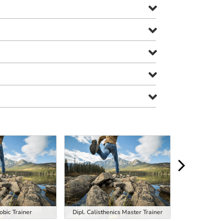
obic Trainer
Dipl. Calisthenics Master Trainer
Dipl. EM