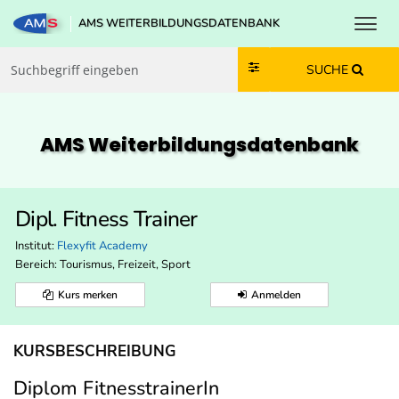
Toggl
AMS WEITERBILDUNGSDATENBANK
Zum Inhalt springen
Zum Navmenü springen
Zur Suche springen
Zur Footer springen
SUCHE
AMS Weiterbildungs­datenbank
Dipl. Fitness Trainer
Institut:
Flexyfit Academy
Bereich:
Tourismus, Freizeit, Sport
Kurs merken
Anmelden
KURSBESCHREIBUNG
Diplom FitnesstrainerIn