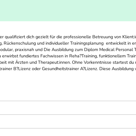
qualifiziert dich gezielt für die professionelle Betreuung von Klient
g, Rückenschulung und individueller Trainingsplanung  entwickelt in
dular, praxisnah und Die Ausbildung zum Diplom Medical Personal Train
 erwirbst fundiertes Fachwissen in Reha?Training, funktionellem Trai
eit mit Ärzten und Therapeut:innen. Ohne Vorkenntnisse startest du mod
trainer B?Lizenz oder Gesundheitstrainer A?Lizenz. Diese Ausbildung v