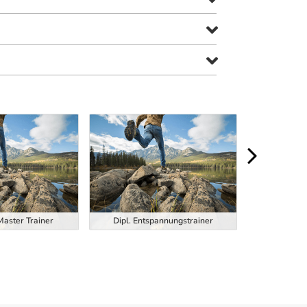
Dipl. Function
Master Trainer
Dipl. Entspannungstrainer
Trainer