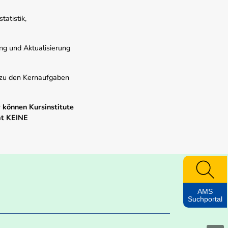
atistik,
ung und Aktualisierung
s zu den Kernaufgaben
 können Kursinstitute
mt KEINE
AMS
Suchportal