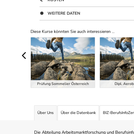
WEITERE DATEN
Diese Kurse könnten Sie auch interessieren ...
Uber Weiterbildungsvorschläge
ndheitstrainer
Prüfung Sommelier Österreich
Dipl. Aerob
Über Uns
Über die Datenbank
BIZ-BerufsInfoZe
Die Abteilung Arbeitsmarktforschung und Berufsinfor