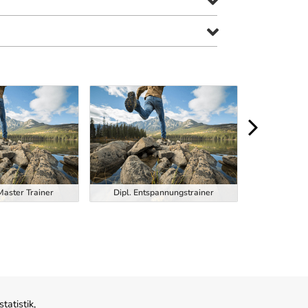
Dipl. Function
Master Trainer
Dipl. Entspannungstrainer
Trainer
atistik,