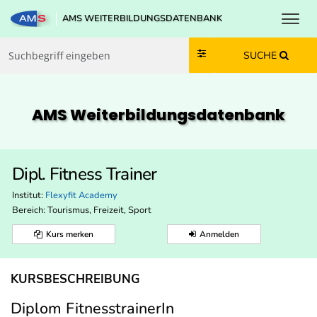
Toggl
AMS WEITERBILDUNGSDATENBANK
Zum Inhalt springen
Zum Navmenü springen
Zur Suche springen
Zur Footer springen
SUCHE
AMS Weiterbildungs­datenbank
Dipl. Fitness Trainer
Institut:
Flexyfit Academy
Bereich:
Tourismus, Freizeit, Sport
Kurs merken
Anmelden
KURSBESCHREIBUNG
Diplom FitnesstrainerIn