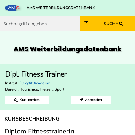
Toggl
AMS WEITERBILDUNGSDATENBANK
Zum Inhalt springen
Zum Navmenü springen
Zur Suche springen
Zur Footer springen
SUCHE
AMS Weiterbildungs­datenbank
Dipl. Fitness Trainer
Institut:
Flexyfit Academy
Bereich:
Tourismus, Freizeit, Sport
Kurs merken
Anmelden
KURSBESCHREIBUNG
Diplom FitnesstrainerIn