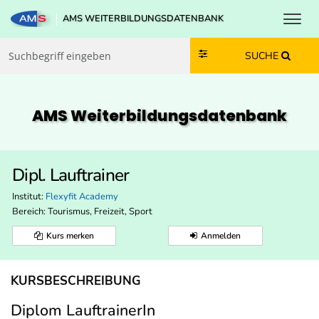
Toggl
AMS WEITERBILDUNGSDATENBANK
Zum Inhalt springen
Zum Navmenü springen
Zur Suche springen
Zur Footer springen
SUCHE
AMS Weiterbildungs­datenbank
Dipl. Lauftrainer
Institut:
Flexyfit Academy
Bereich:
Tourismus, Freizeit, Sport
Kurs merken
Anmelden
KURSBESCHREIBUNG
Diplom LauftrainerIn