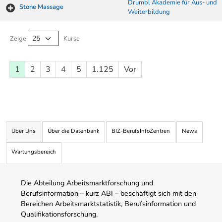
Drumbl Akademie für Aus- und
Stone Massage
Weiterbildung
Kurse von A-Z Tabelle
Zeige
Kurse
1
2
3
4
5
1.125
Vor
Über Uns
Über die Datenbank
BIZ-BerufsInfoZentren
News
Wartungsbereich
Die Abteilung Arbeitsmarktforschung und
Berufsinformation – kurz ABI – beschäftigt sich mit den
Bereichen Arbeitsmarktstatistik, Berufsinformation und
Qualifikationsforschung.