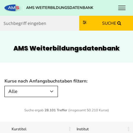
Toggl
AMS WEITERBILDUNGSDATENBANK
Zum Inhalt springen
Zum Navmenü springen
Zur Suche springen
Zur Footer springen
SUCHE
AMS Weiterbildungs­datenbank
Kurse nach Anfangsbuchstaben filtern:
Alle
Suche ergab
28.101 Treffer
(insgesamt 50.210 Kurse)
Kurstitel
Institut