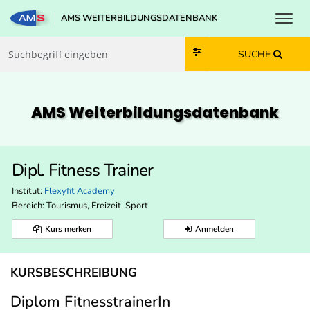
Toggl
AMS WEITERBILDUNGSDATENBANK
Zum Inhalt springen
Zum Navmenü springen
Zur Suche springen
Zur Footer springen
SUCHE
AMS Weiterbildungs­datenbank
Dipl. Fitness Trainer
Institut:
Flexyfit Academy
Bereich:
Tourismus, Freizeit, Sport
Kurs merken
Anmelden
KURSBESCHREIBUNG
Diplom FitnesstrainerIn