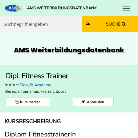
Toggl
AMS WEITERBILDUNGSDATENBANK
Zum Inhalt springen
Zum Navmenü springen
Zur Suche springen
Zur Footer springen
SUCHE
AMS Weiterbildungs­datenbank
Dipl. Fitness Trainer
Institut:
Flexyfit Academy
Bereich:
Tourismus, Freizeit, Sport
Kurs merken
Anmelden
KURSBESCHREIBUNG
Diplom FitnesstrainerIn