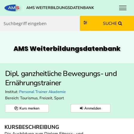
Toggl
AMS WEITERBILDUNGSDATENBANK
Zum Inhalt springen
Zum Navmenü springen
Zur Suche springen
Zur Footer springen
SUCHE
AMS Weiterbildungs­datenbank
Dipl. ganzheitliche Bewegungs- und
Ernährungstrainer
Institut:
Personal Trainer Akademie
Bereich:
Tourismus, Freizeit, Sport
Kurs merken
Anmelden
KURSBESCHREIBUNG
Die Ausbildung zum Diplom Fitness- und