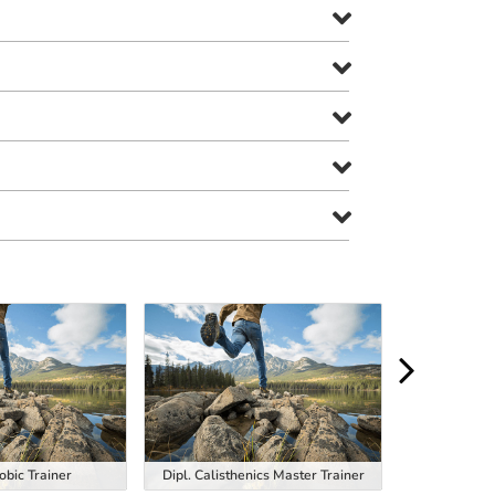
obic Trainer
Dipl. Calisthenics Master Trainer
Dipl. EM