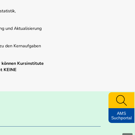
atistik,
ung und Aktualisierung
s zu den Kernaufgaben
 können Kursinstitute
mt KEINE
AMS
Suchportal