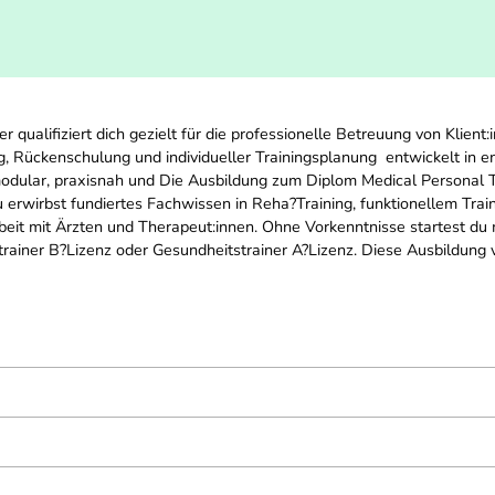
qualifiziert dich gezielt für die professionelle Betreuung von Klient
g, Rückenschulung und individueller Trainingsplanung  entwickelt in
dular, praxisnah und Die Ausbildung zum Diplom Medical Personal Train
 erwirbst fundiertes Fachwissen in Reha?Training, funktionellem Trai
eit mit Ärzten und Therapeut:innen. Ohne Vorkenntnisse startest du mod
trainer B?Lizenz oder Gesundheitstrainer A?Lizenz. Diese Ausbildung v