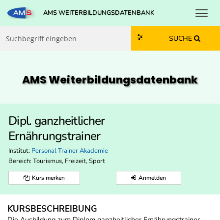
Toggl
AMS WEITERBILDUNGSDATENBANK
Zum Inhalt springen
Zum Navmenü springen
Zur Suche springen
Zur Footer springen
SUCHE
AMS Weiterbildungs­datenbank
Dipl. ganzheitlicher
Ernährungstrainer
Institut:
Personal Trainer Akademie
Bereich:
Tourismus, Freizeit, Sport
Kurs merken
Anmelden
KURSBESCHREIBUNG
Die Ausbildung zum Diplom ganzheitlicher Ernährungstrainer