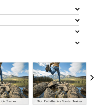
obic Trainer
Dipl. Calisthenics Master Trainer
Dipl. EM