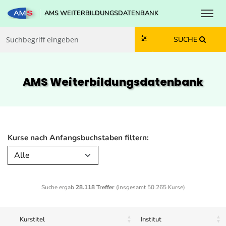
Toggl
AMS WEITERBILDUNGSDATENBANK
Zum Inhalt springen
Zum Navmenü springen
Zur Suche springen
Zur Footer springen
SUCHE
AMS Weiterbildungs­datenbank
Kurse nach Anfangsbuchstaben filtern:
Alle
Suche ergab
28.118 Treffer
(insgesamt 50.265 Kurse)
Kurstitel
Institut