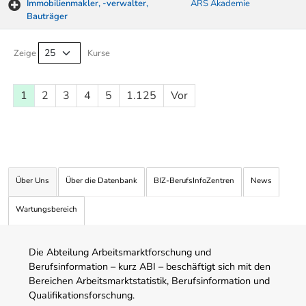
Immobilienmakler, -verwalter,
ARS Akademie
Bauträger
Kurse von A-Z Tabelle
Zeige
Kurse
1
2
3
4
5
1.125
Vor
Über Uns
Über die Datenbank
BIZ-BerufsInfoZentren
News
Wartungsbereich
Die Abteilung Arbeitsmarktforschung und
Berufsinformation – kurz ABI – beschäftigt sich mit den
Bereichen Arbeitsmarktstatistik, Berufsinformation und
Qualifikationsforschung.