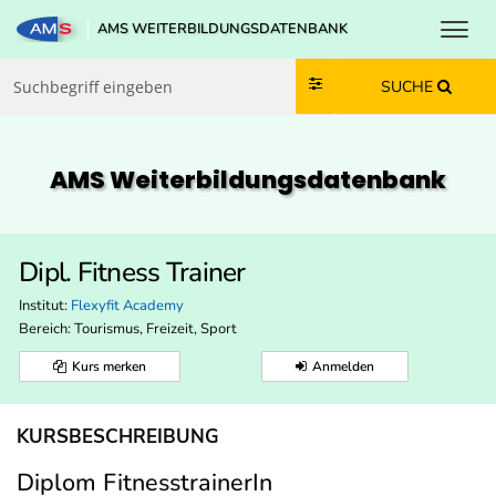
Toggl
AMS WEITERBILDUNGSDATENBANK
Zum Inhalt springen
Zum Navmenü springen
Zur Suche springen
Zur Footer springen
SUCHE
AMS Weiterbildungs­datenbank
Dipl. Fitness Trainer
Institut:
Flexyfit Academy
Bereich:
Tourismus, Freizeit, Sport
Kurs merken
Anmelden
KURSBESCHREIBUNG
Diplom FitnesstrainerIn