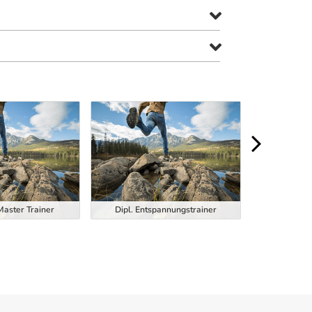
Dipl. Function
Master Trainer
Dipl. Entspannungstrainer
Trainer