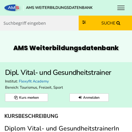
Toggl
AMS WEITERBILDUNGSDATENBANK
Zum Inhalt springen
Zum Navmenü springen
Zur Suche springen
Zur Footer springen
SUCHE
AMS Weiterbildungs­datenbank
Dipl. Vital- und Gesundheitstrainer
Institut:
Flexyfit Academy
Bereich:
Tourismus, Freizeit, Sport
Kurs merken
Anmelden
KURSBESCHREIBUNG
Diplom Vital- und GesundheitstrainerIn