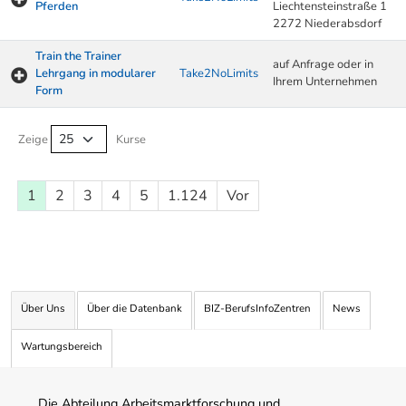
Pferden
Liechtensteinstraße 1
2272 Niederabsdorf
Train the Trainer
auf Anfrage oder in
Lehrgang in modularer
Take2NoLimits
Ihrem Unternehmen
Form
Kurse von A-Z Tabelle
Zeige
Kurse
1
2
3
4
5
1.124
Vor
Über Uns
Über die Datenbank
BIZ-BerufsInfoZentren
News
Wartungsbereich
Die Abteilung Arbeitsmarktforschung und