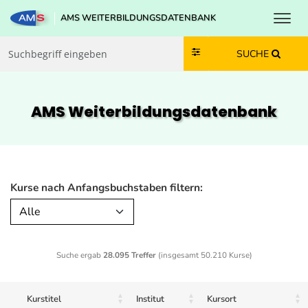
Toggl
AMS WEITERBILDUNGSDATENBANK
Zum Inhalt springen
Zum Navmenü springen
Zur Suche springen
Zur Footer springen
SUCHE
AMS Weiterbildungs­datenbank
Kurse nach Anfangsbuchstaben filtern:
Alle
Suche ergab
28.095 Treffer
(insgesamt 50.210 Kurse)
Kurstitel
Institut
Kursort