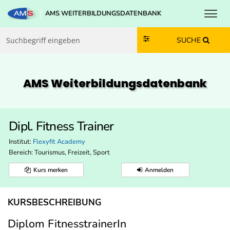
Toggl
AMS WEITERBILDUNGSDATENBANK
Zum Inhalt springen
Zum Navmenü springen
Zur Suche springen
Zur Footer springen
SUCHE
AMS Weiterbildungs­datenbank
Dipl. Fitness Trainer
Institut:
Flexyfit Academy
Bereich:
Tourismus, Freizeit, Sport
Kurs merken
Anmelden
KURSBESCHREIBUNG
Diplom FitnesstrainerIn