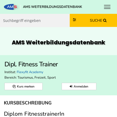
Toggl
AMS WEITERBILDUNGSDATENBANK
Zum Inhalt springen
Zum Navmenü springen
Zur Suche springen
Zur Footer springen
SUCHE
AMS Weiterbildungs­datenbank
Dipl. Fitness Trainer
Institut:
Flexyfit Academy
Bereich:
Tourismus, Freizeit, Sport
Kurs merken
Anmelden
KURSBESCHREIBUNG
Diplom FitnesstrainerIn