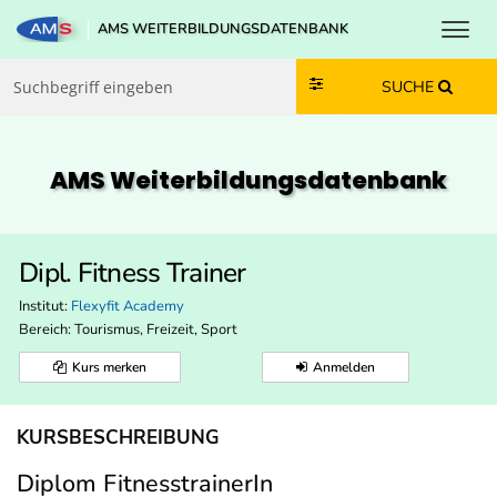
Toggl
AMS WEITERBILDUNGSDATENBANK
Zum Inhalt springen
Zum Navmenü springen
Zur Suche springen
Zur Footer springen
SUCHE
AMS Weiterbildungs­datenbank
Dipl. Fitness Trainer
Institut:
Flexyfit Academy
Bereich:
Tourismus, Freizeit, Sport
Kurs merken
Anmelden
KURSBESCHREIBUNG
Diplom FitnesstrainerIn