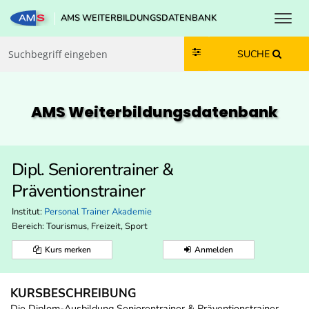
Toggl
AMS WEITERBILDUNGSDATENBANK
Zum Inhalt springen
Zum Navmenü springen
Zur Suche springen
Zur Footer springen
SUCHE
AMS Weiterbildungs­datenbank
Dipl. Seniorentrainer &
Präventionstrainer
Institut:
Personal Trainer Akademie
Bereich:
Tourismus, Freizeit, Sport
Kurs merken
Anmelden
KURSBESCHREIBUNG
Die Diplom-Ausbildung Seniorentrainer & Präventionstrainer