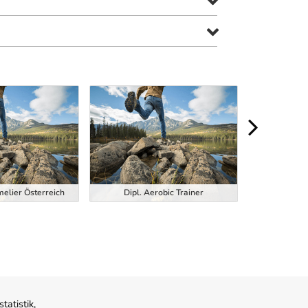
elier Österreich
Dipl. Aerobic Trainer
Dipl. Calist
atistik,