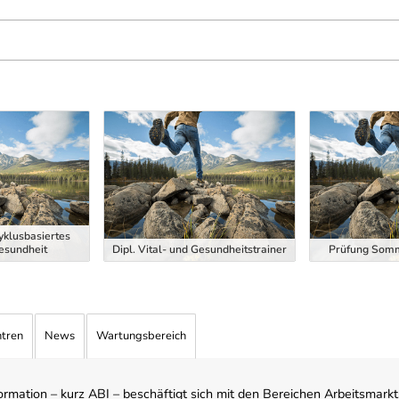
zyklusbasiertes
esundheit
Dipl. Vital- und Gesundheitstrainer
Prüfung Somm
ntren
News
Wartungsbereich
mation – kurz ABI – beschäftigt sich mit den Bereichen Arbeitsmarktst