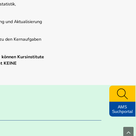
atistik,
ung und Aktualisierung
s zu den Kernaufgaben
 können Kursinstitute
mt KEINE
AMS
Suchportal