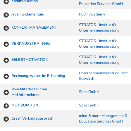
Kommunikation
Education Services GmbH
Java Fundamentals
PLOT Academy
STRATOS - Institut für
KONFLIKTMANAGEMENT
Unternehmensberatung
STRATOS - Institut für
VERKAUFSTRAINING
Unternehmensberatung
STRATOS - Institut für
SELBSTMOTIVATION
Unternehmensberatung
Unternehmensberatung Prof.
Rechnungswesen im E-learning
Gutwirth
Vom Mitarbeiter zum
Spes GmbH
MitUnternehmer
MUT ZUM TUN
Spes GmbH
mind & more Management &
Crash Verkaufsgespräch
Education Services GmbH
Kurse von A-Z Tabelle