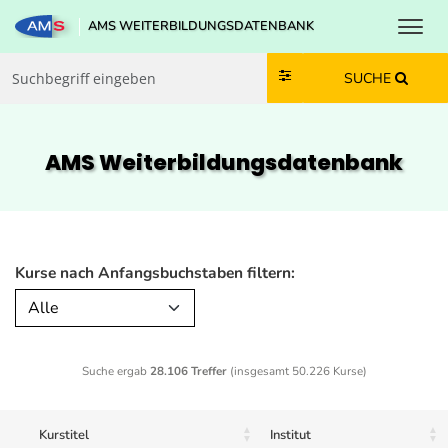
Toggl
AMS WEITERBILDUNGSDATENBANK
Zum Inhalt springen
Zum Navmenü springen
Zur Suche springen
Zur Footer springen
SUCHE
AMS Weiterbildungs­datenbank
Kurse nach Anfangsbuchstaben filtern:
Alle
Suche ergab
28.106 Treffer
(insgesamt 50.226 Kurse)
Kurstitel
Institut