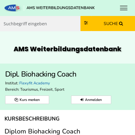
Toggl
AMS WEITERBILDUNGSDATENBANK
Zum Inhalt springen
Zum Navmenü springen
Zur Suche springen
Zur Footer springen
SUCHE
AMS Weiterbildungs­datenbank
Dipl. Biohacking Coach
Institut:
Flexyfit Academy
Bereich:
Tourismus, Freizeit, Sport
Kurs merken
Anmelden
KURSBESCHREIBUNG
Diplom Biohacking Coach