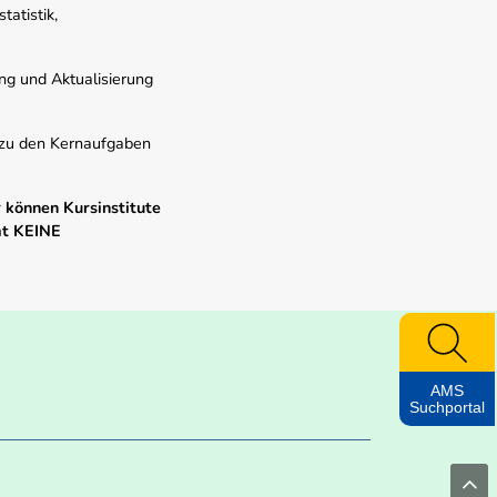
atistik,
ung und Aktualisierung
s zu den Kernaufgaben
 können Kursinstitute
mt KEINE
AMS
Suchportal