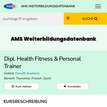
Toggl
AMS WEITERBILDUNGSDATENBANK
Zum Inhalt springen
Zum Navmenü springen
Zur Suche springen
Zur Footer springen
SUCHE
AMS Weiterbildungs­datenbank
Dipl. Health Fitness & Personal
Trainer
Institut:
Flexyfit Academy
Bereich:
Tourismus, Freizeit, Sport
Kurs merken
Anmelden
KURSBESCHREIBUNG