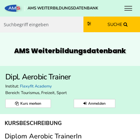
Toggl
AMS WEITERBILDUNGSDATENBANK
Zum Inhalt springen
Zum Navmenü springen
Zur Suche springen
Zur Footer springen
SUCHE
AMS Weiterbildungs­datenbank
Dipl. Aerobic Trainer
Institut:
Flexyfit Academy
Bereich:
Tourismus, Freizeit, Sport
Kurs merken
Anmelden
KURSBESCHREIBUNG
Diplom Aerobic TrainerIn