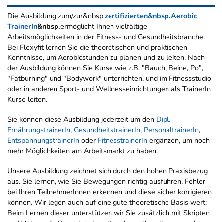
Die Ausbildung zum/zur&nbsp.
zertifizierten&nbsp.Aerobic
TrainerIn
&nbsp.
ermöglicht Ihnen vielfältige
Arbeitsmöglichkeiten in der Fitness- und Gesundheitsbranche.
Bei Flexyfit lernen Sie die theoretischen und praktischen
Kenntnisse, um Aerobicstunden zu planen und zu leiten. Nach
der Ausbildung können Sie Kurse wie z.B. "Bauch, Beine, Po",
"Fatburning" und "Bodywork" unterrichten, und im Fitnessstudio
oder in anderen Sport- und Wellnesseinrichtungen als TrainerIn
Kurse leiten.
Sie können diese Ausbildung jederzeit um den
Dipl.
ErnährungstrainerIn
,
GesundheitstrainerIn
,
PersonaltrainerIn
,
EntspannungstrainerIn
oder
FitnesstrainerIn
ergänzen, um noch
mehr Möglichkeiten am Arbeitsmarkt zu haben.
Unsere Ausbildung zeichnet sich durch den hohen Praxisbezug
aus. Sie lernen, wie Sie Bewegungen richtig ausführen, Fehler
bei Ihren TeilnehmerInnen erkennen und diese sicher korrigieren
können. Wir legen auch auf eine gute theoretische Basis wert:
Beim Lernen dieser unterstützen wir Sie zusätzlich mit Skripten