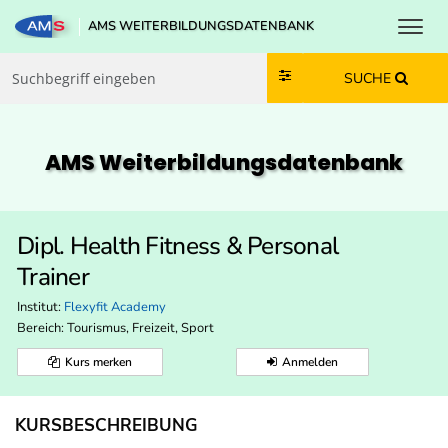
Toggl
AMS WEITERBILDUNGSDATENBANK
Zum Inhalt springen
Zum Navmenü springen
Zur Suche springen
Zur Footer springen
SUCHE
AMS Weiterbildungs­datenbank
Dipl. Health Fitness & Personal
Trainer
Institut:
Flexyfit Academy
Bereich:
Tourismus, Freizeit, Sport
Kurs merken
Anmelden
KURSBESCHREIBUNG