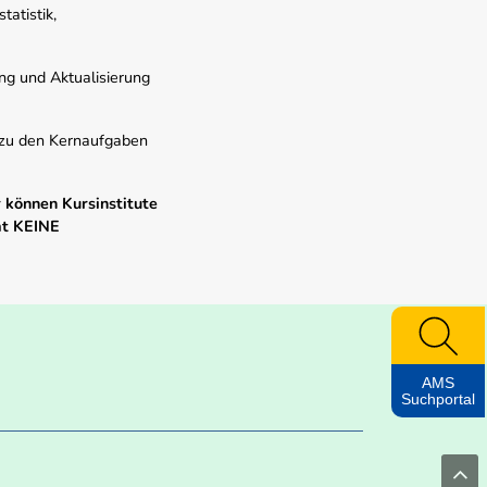
atistik,
ung und Aktualisierung
s zu den Kernaufgaben
 können Kursinstitute
mt KEINE
AMS
Suchportal