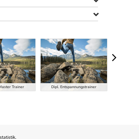
Dipl. Function
Master Trainer
Dipl. Entspannungstrainer
Trainer
atistik,