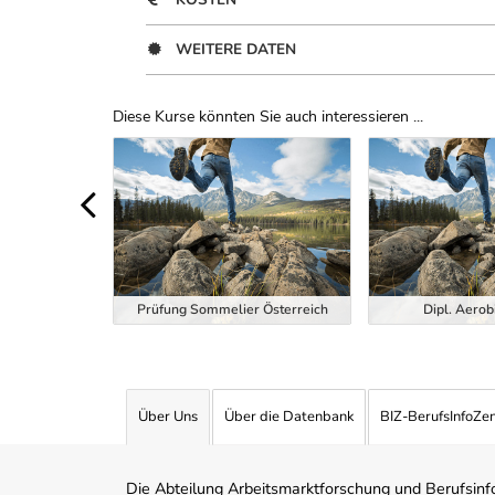
WEITERE DATEN
Diese Kurse könnten Sie auch interessieren ...
Uber Weiterbildungsvorschläge
ndheitstrainer
Prüfung Sommelier Österreich
Dipl. Aerob
Über Uns
Über die Datenbank
BIZ-BerufsInfoZe
Die Abteilung Arbeitsmarktforschung und Berufsinfor