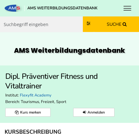
Toggl
AMS WEITERBILDUNGSDATENBANK
Zum Inhalt springen
Zum Navmenü springen
Zur Suche springen
Zur Footer springen
SUCHE
AMS Weiterbildungs­datenbank
Dipl. Präventiver Fitness und
Vitaltrainer
Institut:
Flexyfit Academy
Bereich:
Tourismus, Freizeit, Sport
Kurs merken
Anmelden
KURSBESCHREIBUNG