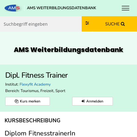
Toggl
AMS WEITERBILDUNGSDATENBANK
Zum Inhalt springen
Zum Navmenü springen
Zur Suche springen
Zur Footer springen
SUCHE
AMS Weiterbildungs­datenbank
Dipl. Fitness Trainer
Institut:
Flexyfit Academy
Bereich:
Tourismus, Freizeit, Sport
Kurs merken
Anmelden
KURSBESCHREIBUNG
Diplom FitnesstrainerIn