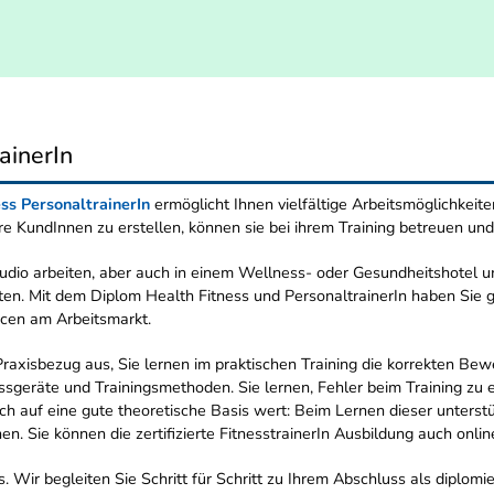
ainerIn
ess PersonaltrainerIn
ermöglicht Ihnen vielfältige Arbeitsmöglichkeit
Ihre KundInnen zu erstellen, können sie bei ihrem Training betreuen und
udio arbeiten, aber auch in einem Wellness- oder Gesundheitshotel u
iten. Mit dem Diplom Health Fitness und PersonaltrainerIn haben Sie g
ncen am Arbeitsmarkt.
axisbezug aus, Sie lernen im praktischen Training die korrekten Bew
ssgeräte und Trainingsmethoden. Sie lernen, Fehler beim Training zu 
auf eine gute theoretische Basis wert: Beim Lernen dieser unterstütz
nen. Sie können die zertifizierte FitnesstrainerIn Ausbildung auch on
s. Wir begleiten Sie Schritt für Schritt zu Ihrem Abschluss als diplomi