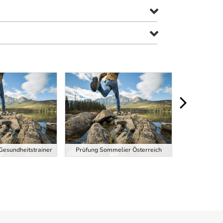
 Gesundheitstrainer
Prüfung Sommelier Österreich
Dipl. 