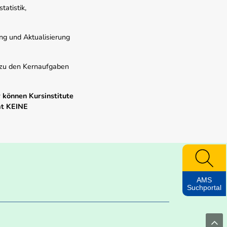
atistik,
ung und Aktualisierung
s zu den Kernaufgaben
 können Kursinstitute
mt KEINE
AMS
Suchportal