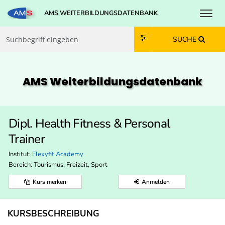
Toggl
AMS WEITERBILDUNGSDATENBANK
Zum Inhalt springen
Zum Navmenü springen
Zur Suche springen
Zur Footer springen
SUCHE
AMS Weiterbildungs­datenbank
Dipl. Health Fitness & Personal
Trainer
Institut:
Flexyfit Academy
Bereich:
Tourismus, Freizeit, Sport
Kurs merken
Anmelden
KURSBESCHREIBUNG