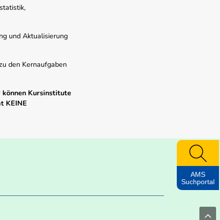
atistik,
ung und Aktualisierung
s zu den Kernaufgaben
 können Kursinstitute
mt KEINE
AMS
Suchportal