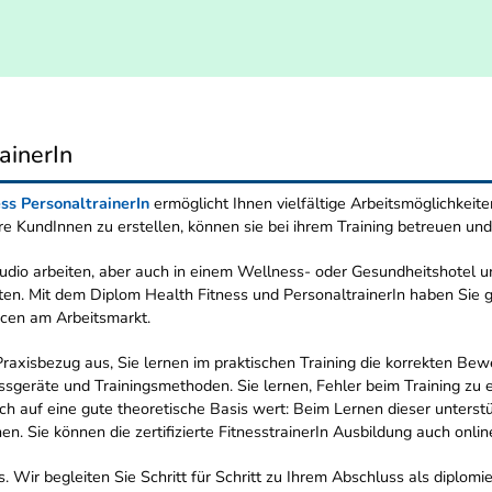
ainerIn
ess PersonaltrainerIn
ermöglicht Ihnen vielfältige Arbeitsmöglichkeit
Ihre KundInnen zu erstellen, können sie bei ihrem Training betreuen und
udio arbeiten, aber auch in einem Wellness- oder Gesundheitshotel u
iten. Mit dem Diplom Health Fitness und PersonaltrainerIn haben Sie g
ncen am Arbeitsmarkt.
axisbezug aus, Sie lernen im praktischen Training die korrekten Bew
ssgeräte und Trainingsmethoden. Sie lernen, Fehler beim Training zu 
auf eine gute theoretische Basis wert: Beim Lernen dieser unterstütz
nen. Sie können die zertifizierte FitnesstrainerIn Ausbildung auch on
s. Wir begleiten Sie Schritt für Schritt zu Ihrem Abschluss als diplomi