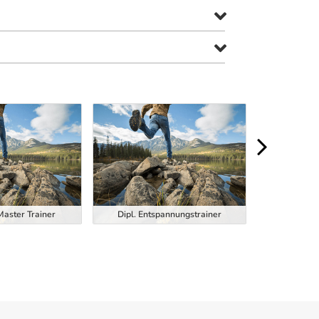
Dipl. Function
Master Trainer
Dipl. Entspannungstrainer
Trainer