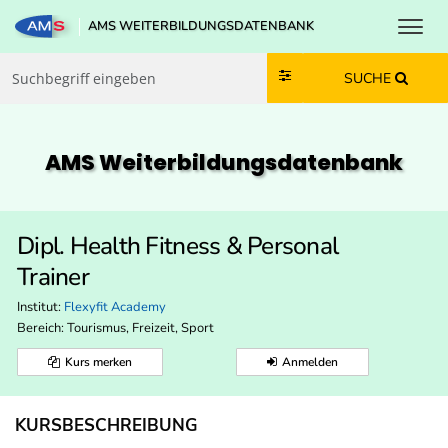
Toggl
AMS WEITERBILDUNGSDATENBANK
Zum Inhalt springen
Zum Navmenü springen
Zur Suche springen
Zur Footer springen
SUCHE
AMS Weiterbildungs­datenbank
Dipl. Health Fitness & Personal
Trainer
Institut:
Flexyfit Academy
Bereich:
Tourismus, Freizeit, Sport
Kurs merken
Anmelden
KURSBESCHREIBUNG