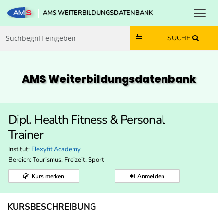
Toggl
AMS WEITERBILDUNGSDATENBANK
Zum Inhalt springen
Zum Navmenü springen
Zur Suche springen
Zur Footer springen
SUCHE
AMS Weiterbildungs­datenbank
Dipl. Health Fitness & Personal
Trainer
Institut:
Flexyfit Academy
Bereich:
Tourismus, Freizeit, Sport
Kurs merken
Anmelden
KURSBESCHREIBUNG