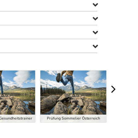
 Gesundheitstrainer
Prüfung Sommelier Österreich
Dipl. 