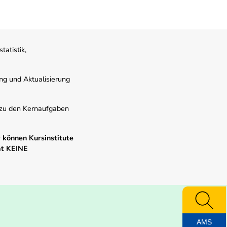
atistik,
ung und Aktualisierung
s zu den Kernaufgaben
 können Kursinstitute
mt KEINE
AMS