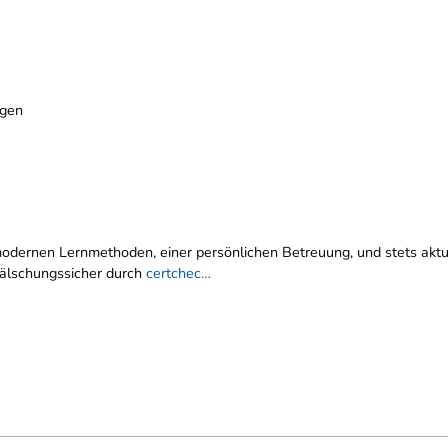
ngen
n, modernen Lernmethoden, einer persönlichen Betreuung, und stets ak
 fälschungssicher durch
certchec…