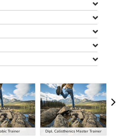
obic Trainer
Dipl. Calisthenics Master Trainer
Dipl. EM