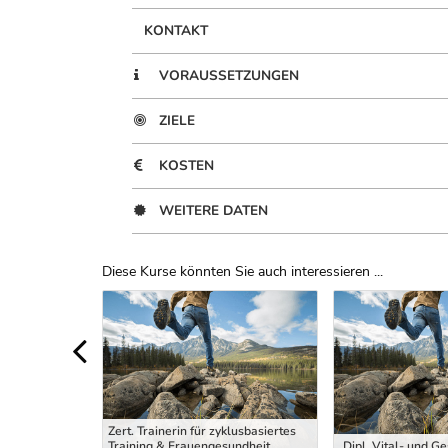
KONTAKT
VORAUSSETZUNGEN
ZIELE
KOSTEN
WEITERE DATEN
Diese Kurse könnten Sie auch interessieren ...
Uber Weiterbildungsvorschläge
Zert. Trainerin für zyklusbasiertes
ng Trainer
Training & Frauengesundheit
Dipl. Vital- und G