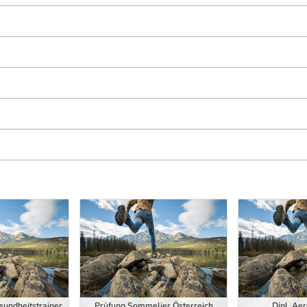
esundheitstrainer
Prüfung Sommelier Österreich
Dipl. Aer