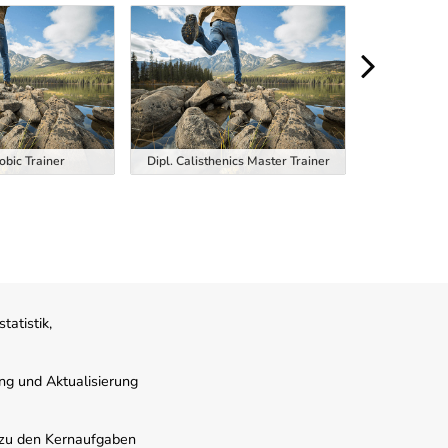
obic Trainer
Dipl. Calisthenics Master Trainer
Dipl. EM
atistik,
ung und Aktualisierung
s zu den Kernaufgaben