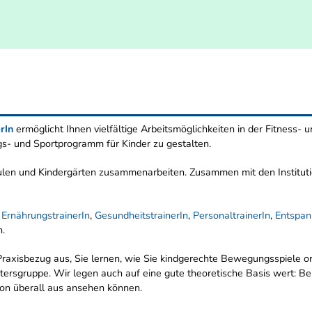
erIn
ermöglicht Ihnen vielfältige Arbeitsmöglichkeiten in der Fitness- 
- und Sportprogramm für Kinder zu gestalten.
ulen und Kindergärten zusammenarbeiten. Zusammen mit den Institutio
. ErnährungstrainerIn
,
GesundheitstrainerIn
,
PersonaltrainerIn
,
Entspan
n.
raxisbezug aus, Sie lernen, wie Sie kindgerechte Bewegungsspiele o
ltersgruppe. Wir legen auch auf eine gute theoretische Basis wert: Be
 von überall aus ansehen können.