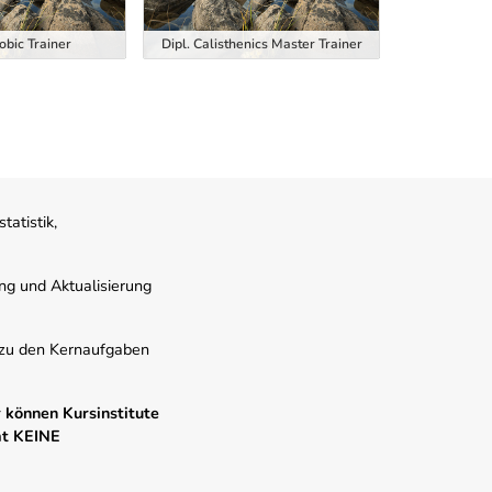
obic Trainer
Dipl. Calisthenics Master Trainer
Dipl. EM
atistik,
ung und Aktualisierung
s zu den Kernaufgaben
 können Kursinstitute
mt KEINE