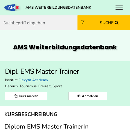
Toggl
AMS WEITERBILDUNGSDATENBANK
Zum Inhalt springen
Zum Navmenü springen
Zur Suche springen
Zur Footer springen
SUCHE
AMS Weiterbildungs­datenbank
Dipl. EMS Master Trainer
Institut:
Flexyfit Academy
Bereich:
Tourismus, Freizeit, Sport
Kurs merken
Anmelden
KURSBESCHREIBUNG
Diplom EMS Master TrainerIn