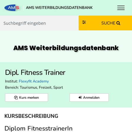
Toggl
AMS WEITERBILDUNGSDATENBANK
Zum Inhalt springen
Zum Navmenü springen
Zur Suche springen
Zur Footer springen
SUCHE
AMS Weiterbildungs­datenbank
Dipl. Fitness Trainer
Institut:
Flexyfit Academy
Bereich:
Tourismus, Freizeit, Sport
Kurs merken
Anmelden
KURSBESCHREIBUNG
Diplom FitnesstrainerIn