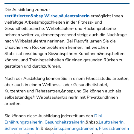
Die Ausbildung zum/zur
zertifizierten&nbsp.WirbelsäulentrainerIn
ermöglicht Ihnen
vielfältige Arbeitsmöglichkeiten in der Fitness- und
Gesundheitsbranche. Wirbelsäulen- und Rückenprobleme
nehmen weiter zu, dementsprechend steigt auch die Nachfrage
nach WirbelsäulentrainerInnen. Bei Flexyfit lernen Sie die
Ursachen von Rückenproblemen kennen, mit welchen
Stabilisationsübungen Sie&nbsp.Ihren KundInnen&nbsp.helfen
können, und Trainingseinheiten für einen gesunden Rücken zu
gestalten und durchzuführen.
Nach der Ausbildung können Sie in einem Fitnessstudio arbeiten,
aber auch in einem Wellness- oder Gesundheitshotel,
Kurzentren und Rehazentren,&nbsp.und Sie können auch als
selbstständige/r WirbelsäulentrainerIn mit PrivatkundInnen
arbeiten.
Sie können diese Ausbildung jederzeit um den
Dipl.
ErnährungstrainerIn
,
GesundheitstrainerIn
,&nbsp.
LauftrainerIn
,
SchwimmtrainerIn
,&nbsp.
EntspannungstrainerIn
,
FitnesstrainerIn