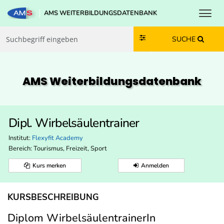
Toggl
AMS WEITERBILDUNGSDATENBANK
Zum Inhalt springen
Zum Navmenü springen
Zur Suche springen
Zur Footer springen
SUCHE
AMS Weiterbildungs­datenbank
Dipl. Wirbelsäulentrainer
Institut:
Flexyfit Academy
Bereich:
Tourismus, Freizeit, Sport
Kurs merken
Anmelden
KURSBESCHREIBUNG
Diplom WirbelsäulentrainerIn