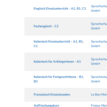
Sprachschu
Englisch Einzelunterricht - A1, B1, C1
GmbH
Sprachschu
Fachenglisch - C2
GmbH
Italienisch Einzelunterricht - A1, B1,
Sprachschu
C1
GmbH
Sprachschu
Italienisch für AnfängerInnen - A1
GmbH
Italienisch für Fortgeschrittene - B1,
Sprachschu
B2
GmbH
Französisch Einzelstunden
Le Bon Mot
Auffrischungskurs
Friseur Mei