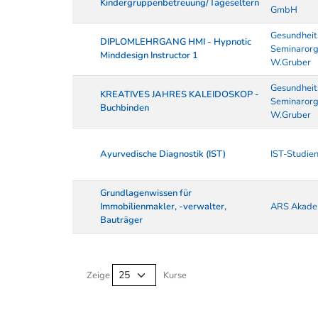
Kindergruppenbetreuung/Tageseltern
GmbH
Gesundheit
DIPLOMLEHRGANG HMI - Hypnotic
Seminarorg
Minddesign Instructor 1
W.Gruber
Gesundheit
KREATIVES JAHRES KALEIDOSKOP -
Seminarorg
Buchbinden
W.Gruber
Ayurvedische Diagnostik (IST)
IST-Studien
Grundlagenwissen für
Immobilienmakler, -verwalter,
ARS Akade
Bauträger
Kurse von A-Z Tabelle
Zeige
Kurse