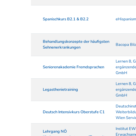
Spanischkurs B2.1 & B2.2
eHispanism
Behandlungskonzepte der häufigsten
Bacopa Bil
Sehnenerkrankungen
Lernen 8, G
Seniorenakademie Fremdsprachen
ergänzende
GmbH
Lernen 8, G
Legasthenietraining
ergänzende
GmbH
Deutschinst
Deutsch Intensivkurs Oberstufe C1
Weiterbildu
Wien Serv
Institut EW
Lehrgang NÖ
Erwachsen