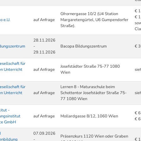
€ 1
Gfrornergasse 10/2 (U4 Station
€ 1
o e.U.
auf Anfrage
Margaretengürtel, U6 Gumpendorfer
sow
Straße).
Cl
28.11.2026
dungszentrum
-
Bacopa Bildungszentrum
€ 
29.11.2026
esellschaft für
Josefstädter Straße 75-77 1080
n Unterricht
auf Anfrage
sie
Wien
esellschaft für
Lernen 8 - Maturaschule beim
n Unterricht
auf Anfrage
Schottentor Josefstädter Straße 75-
sie
77 1080 Wien
itut -
€ 
ngsinstitut
auf Anfrage
Mollardgasse 8/12, 1060 Wien
€ 6
ice GmbH
I
07.09.2026
Präsenzkurs 1120 Wien oder Graben
enbildung
-
€ 1