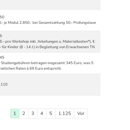
350
,- je Modul 2.850,- bei Gesamtzahlung 50,- Prüfungstaxe
85
5.– pro Workshop inkl. Anleitungen u. Materialkosten*), €
– für Kinder (8 - 14 J.) in Begleitung von Erwachsenen TN
345
 Studiengebühren betragen insgesamt 345 Euro, was 5
atlichen Raten à 69 Euro entspricht.
.110
1
2
3
4
5
1.125
Vor